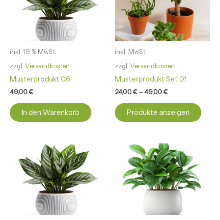
inkl. 19 % MwSt.
inkl. MwSt.
zzgl.
Versandkosten
zzgl.
Versandkosten
Musterprodukt 06
Musterprodukt Set 01
49,00
€
24,00
€
–
49,00
€
In den Warenkorb
Produkte anzeigen
Diese
Produ
weist
mehr
Varia
auf.
Die