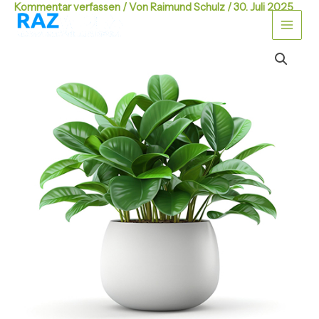
Zum
Kommentar verfassen
/ Von
Raimund Schulz
/
30. Juli 2025
Main
Inhalt
springen
Men
Musterprodukt
02
Menge