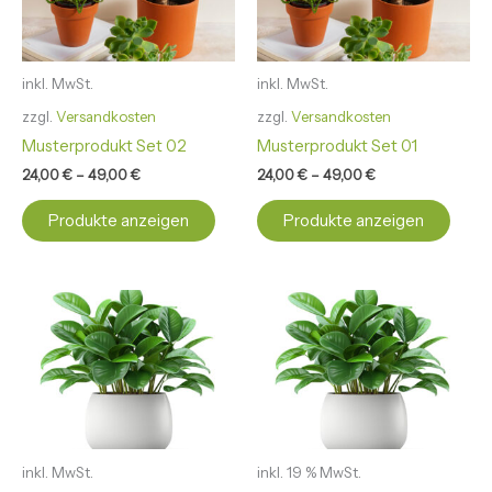
inkl. MwSt.
inkl. MwSt.
zzgl.
Versandkosten
zzgl.
Versandkosten
Musterprodukt Set 02
Musterprodukt Set 01
24,00
€
–
49,00
€
24,00
€
–
49,00
€
Produkte anzeigen
Produkte anzeigen
Dieses
Produkt
weist
mehrere
Varianten
auf.
Die
Optionen
inkl. MwSt.
inkl. 19 % MwSt.
können