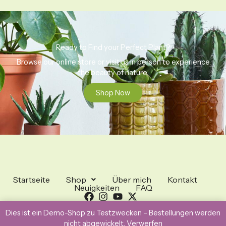
Ready to Find your Perfect Plant?
Browse our online store or visit us in person to experience
the beauty of nature.
Shop Now
Startseite
Shop
Über mich
Kontakt
Neuigkeiten
FAQ
Dies ist ein Demo-Shop zu Testzwecken – Bestellungen werden
Copyright © 2026 Generic eCommerce
nicht abgewickelt.
Verwerfen