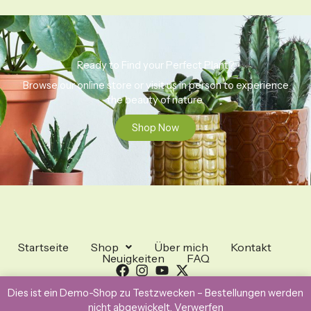
Ready to Find your Perfect Plant?
Browse our online store or visit us in person to experience
the beauty of nature.
Shop Now
Startseite
Shop
Über mich
Kontakt
Neuigkeiten
FAQ
Dies ist ein Demo-Shop zu Testzwecken – Bestellungen werden
Copyright © 2026 Generic eCommerce
nicht abgewickelt.
Verwerfen