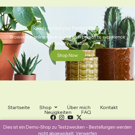
Ready to Find your Perfect Plant?
Browse our online store or visit us in person to experience
the beauty of nature.
Shop Now
Startseite
Shop
Über mich
Kontakt
Neuigkeiten
FAQ
Dies ist ein Demo-Shop zu Testzwecken – Bestellungen werden
Copyright © 2026 Generic eCommerce
nicht abgewickelt.
Verwerfen