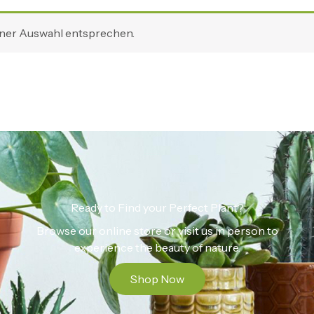
iner Auswahl entsprechen.
Ready to Find your Perfect Plant?
Browse our online store or visit us in person to
experience the beauty of nature.
Shop Now