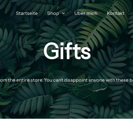
Startseite
Shop
Über mich
Kontakt
Gifts
rom the entire store. You can’t disappoint anyone with these bea